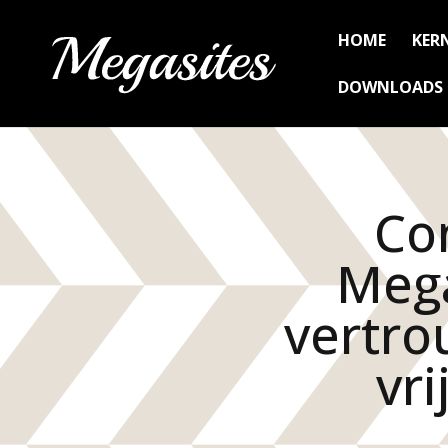
HOME
KER
DOWNLOADS
Co
Mega
vertr
vri