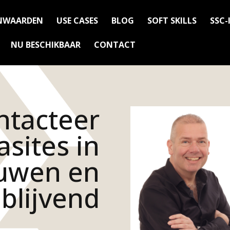
NWAARDEN
USE CASES
BLOG
SOFT SKILLS
SSC-
NU BESCHIKBAAR
CONTACT
ntacteer
sites in
ouwen en
jblijvend