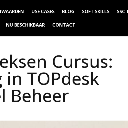
NWAARDEN
USE CASES
BLOG
SOFT SKILLS
SSC-
NU BESCHIKBAAR
CONTACT
eeksen Cursus:
g in TOPdesk
l Beheer