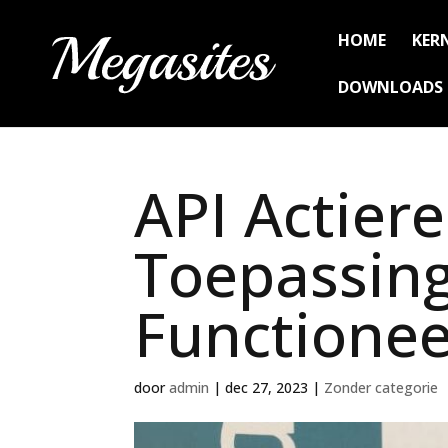
HOME
KER
DOWNLOADS
API Actier
Toepassin
Functionee
door
admin
|
dec 27, 2023
|
Zonder categorie