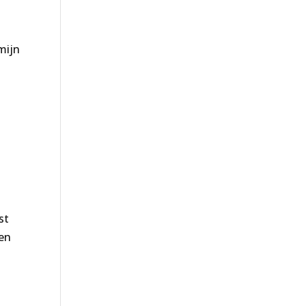
mijn
st
sen